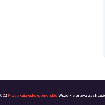
2023
Praca kujawsko-pomorskie
Wszelkie prawa zastrzeż