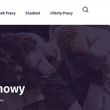
nek Pracy
Student
Oferty Pracy
enowy
owy