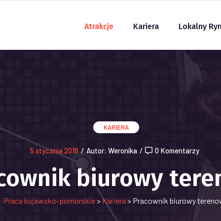
Atrakcje
Kariera
Lokalny Ry
KARIERA
5 stycznia 2018
/
Autor: Weronika
/
0 Komentarzy
cownik biurowy ter
Praca kujawsko-pomorskie
>
Kariera
>
Pracownik biurowy teren