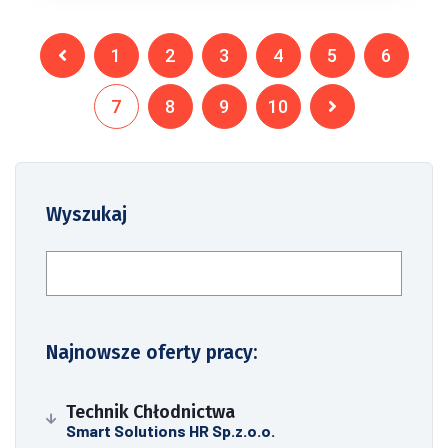
1
2
3
4
5
6
7
8
9
10
Wyszukaj
Szukaj
Najnowsze oferty pracy:
Technik Chłodnictwa
Smart Solutions HR Sp.z.o.o.