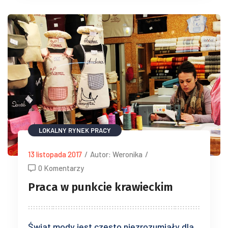
LOKALNY RYNEK PRACY
13 listopada 2017
/
Autor: Weronika
/
0 Komentarzy
Praca w punkcie krawieckim
Świat mody jest często niezrozumiały dla